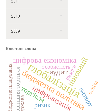
2011
2010
2009
Ключові слова
інновації
цифрова економіка
глобалізація
бюджетне планування
ризики
особистість
зовнішня торгівля
аудит
бюджетна політика
освіта
цифровізація
торгівля
експорт
держава
ризик