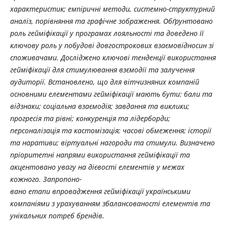
характе­ристик; емпіричні методи, системно-струк­турний
аналіз, порівняння та графічне зображення. Обґрунтовано
роль гейміфікації у програмах лояльності та доведено її
ключову роль у побудові довгострокових взаємовідносин зі
споживачами. Досліджено ключові тенденції використання
гейміфікації для стимулювання взємодії та залучення
аудиторії. Встановлено, що для вітчизняних компаній
основними елементами гейміфі­кації мають бути: бали та
відзнаки; соціальна взаємодія; завдання та виклики;
прогресія та рівні; конкуренція та лідер­борди;
персоналізація та кастомізація; часові обмеження; історії
та наративи; віртуальні нагороди та стимули. Визначено
пріоритетні напрями використання гейміфі­кації та
акцентовано увагу на дієвості елементів у межах
кожного. Запропоно-
вано етапи впровадження гейміфікації українськими
компаніями з урахуванням збалансо­ваності елементів та
унікальних потреб брендів.