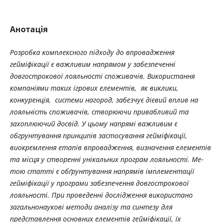
Анотація
Розробка комплексного підходу до впрова­дження
гейміфікації є важливим напрямом у забезпеченні
довгострокової лояльності спожи­вачів. Використання
компаніями таких ігрових елементів, як виклики,
конкуренція, системи нагород, забезчує дієвий вплив на
лояльність споживачів, створюючи привабливий та
захоплюючий досвід. У цьому напрямі важливим є
обгрунтування принципів застосування гейміфікації,
виокремлення етапів впрова­дження, визначення елементів
та місця у створенні унікальних програм лояльності. Ме­
тою статті є обґрунтування напрямів імпле­мен­тації
гейміфікації у програми забезпе­чення довгострокової
лояльності. При прове­денні дослідження використано
загально­наукові методи аналізу та синтезу для
представлення основних елементів гейміфікації, їх