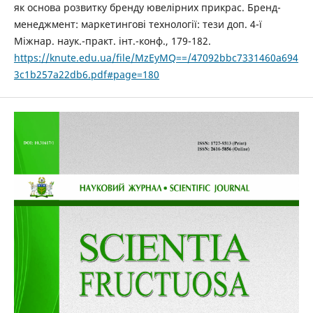
як основа розвитку бренду ювелірних прикрас. Бренд-
менеджмент: маркетингові технології: тези доп. 4-ї
Міжнар. наук.-практ. інт.-конф., 179-182.
https://knute.edu.ua/file/MzEyMQ==/47092bbc7331460a694
3c1b257a22db6.pdf#page=180