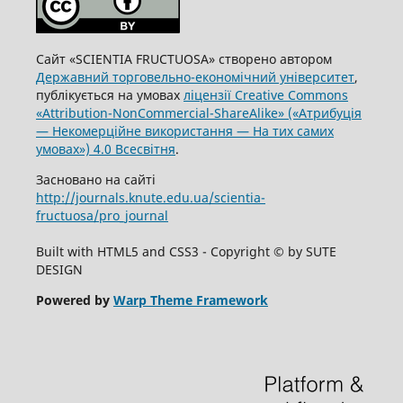
Сайт «SCIENTIA FRUCTUOSA» створено автором
Державний торговельно-економічний університет
,
публікується на умовах
ліцензії Creative Commons
«Attribution-NonCommercial-ShareAlike» («Атрибуція
— Некомерційне використання — На тих самих
умовах») 4.0 Всесвітня
.
Засновано на сайті
http://journals.knute.edu.ua/scientia-
fructuosa/pro_journal
Built with HTML5 and CSS3 - Copyright © by SUTE
DESIGN
Powered by
Warp Theme Framework