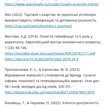
https://www.openloyalty.io/insider/loyalty-program-trends
RAU (2022). Торгівля з азартом: як українські рітейлери
використовують гейміфікацію та доповнену реальність.
https://rau.ua/novyni/torgivlja-z-azartom/
Мостова, А.Д. (2018). Поняття гейміфікації та її роль у
маркетингу. Європейський вектор економічного розвитку,
1 (24), 96-106.
https://eurodev.duan.edu.ua/images/PDF/2018/1/11.pdf
https://doi.org/10.32342/2074-5362-2018-24-9
Присяжнікова, К. С., & Кірносова, М. В. (2023).
Формування лояльності споживачів до бренду. Сучасні
інформ. технології та телекомунікаційні мережі: тези доп.
58-ї конф. молодих дослід-ників, 328-331.
http://dspace.op.edu.ua/jspui/handle/123456789/13976
Янковець, Т., & Чернева, Н. (2022). Клієнто-центричність