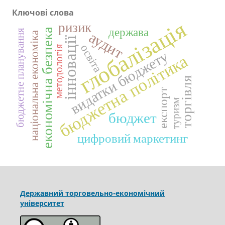
Ключові слова
глобалізація
ризик
держава
економічна безпека
бюджетне планування
аудит
національна економіка
інновації
освіта
методологія
видатки бюджету
бюджетна політика
торгівля
експорт
туризм
бюджет
цифровий маркетинг
Державний торговельно-економічний
університет