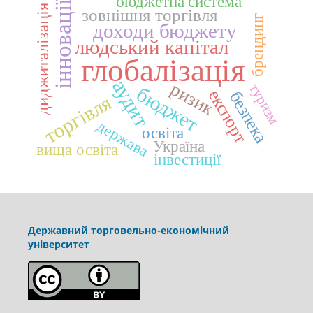
бюджетна система
інновації
диджиталізація
зовнішня торгівля
брендинг
доходи бюджету
людський капітал
глобалізація
аудит
ризик
туризм
бюджет
експорт
безпека
торгівля
держава
освіта
Україна
вища освіта
інвестиції
Державний торговельно-економічний
університет