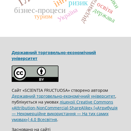
диджиталізація
ризик
освіта
держава
Україна
бізнес-процеси
туризм
Державний торговельно-економічний
університет
Сайт «SCIENTIA FRUCTUOSA» створено автором
Державний торговельно-економічний університет
,
публікується на умовах
ліцензії Creative Commons
«Attribution-NonCommercial-ShareAlike» («Атрибуція
— Некомерційне використання — На тих самих
умовах») 4.0 Всесвітня
.
Засновано на сайті