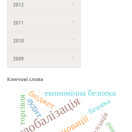
2012
2011
2010
2009
Ключові слова
економічна безпека
бюджет
глобалізація
торгівля
аудит
безпека
інновації
ризики