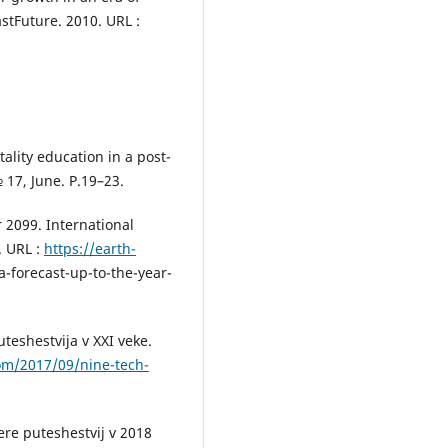
stFuture. 2010. URL :
ality education in a post-
 17, June. Р.19–23.
r 2099. International
. URL :
https://earth-
a-forecast-up-to-the-year-
teshestvija v XXI veke.
com/2017/09/nine-tech-
re puteshestvij v 2018