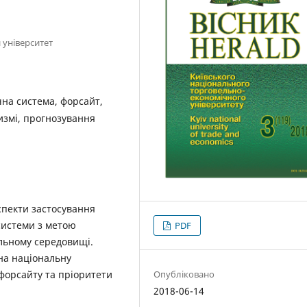
 університет
на система, форсайт,
ризмі, прогнозування
спекти застосування
системи з метою
PDF
альному середовищі.
на національну
форсайту та пріоритети
Опубліковано
2018-06-14