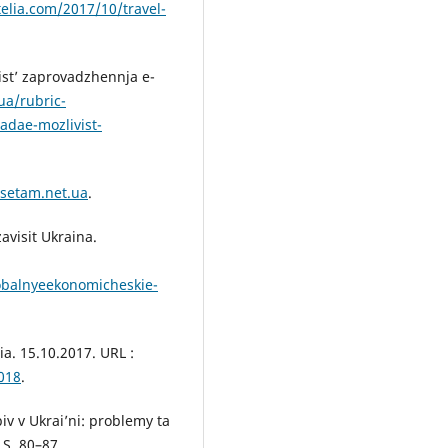
telia.com/2017/10/travel-
ist’ zaprovadzhennja e-
ua/rubric-
adae-mozlivist-
/setam.net.ua
.
avisit Ukraina.
obalnyeekonomicheskie-
a. 15.10.2017. URL :
018
.
iv v Ukrai’ni: problemy ta
 S. 80–87.