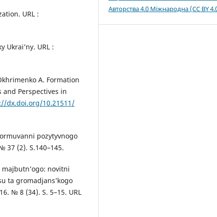
Авторства 4.0 Міжнародна (CC BY 4.
ation. URL :
y Ukrai’ny. URL :
 Okhrimenko A. Formation
 and Perspectives in
://dx.doi.org/10.21511/
u formuvanni pozytyvnogo
№ 37 (2). S.140–145.
a majbutn’ogo: novitni
esu ta gromadjans’kogo
16. № 8 (34). S. 5–15. URL