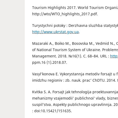
Tourism Highlights 2017. World Tourism Organiz
http://wto/WTO_highlights_2017.pdf.
Turystychni potoky : Derzhavna sluzhba statystyk
http://www.ukrstat.gov.ua
.
Mazaraki A., Boiko M., Bosovska M., Vedmid N.,
of National Tourism System of Ukraine. Problems
Management. 2018. №16(1). С. 68–84. URL :
http
ppm.16 (1).2018.07.
Vasyl’konova E. Vykorystannja metodiv forsajt 
imidzhu regioniv : zb. nauk. prac’ ChDTU. 2014. 
Kvitka S. A. Forsajt jak tehnologija proektuvannj
mehanizmy vzajemodii’ publichnoi’ vlady, bizn
suspil’stva. Aspekty publichnogo upravlinnja. 20
: doi:10.15421/151635.