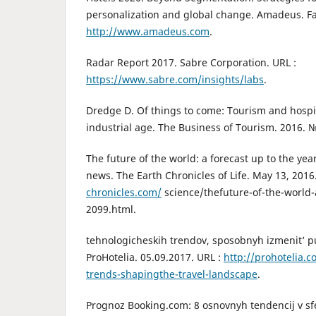
personalization and global change. Amadeus. Fa
http://www.amadeus.com
.
Radar Report 2017. Sabre Corporation. URL :
https://www.sabre.com/insights/labs
.
Dredge D. Of things to come: Tourism and hospit
industrial age. The Business of Tourism. 2016. №
The future of the world: a forecast up to the yea
news. The Earth Chronicles of Life. May 13, 2016
chronicles.com/
science/thefuture-of-the-world-
2099.html.
tehnologicheskih trendov, sposobnyh izmenit’ pu
ProHotelia. 05.09.2017. URL :
http://prohotelia.
trends-shapingthe-travel-landscape
.
Prognoz Booking.com: 8 osnovnyh tendencij v sfe