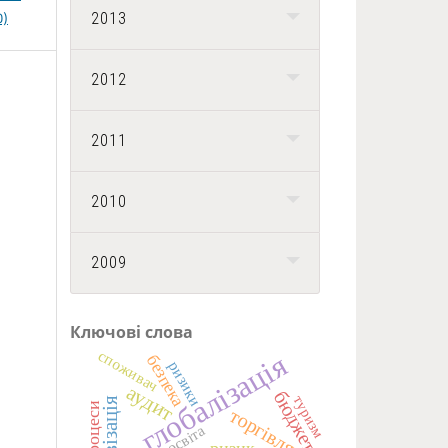
2013
0)
2012
2011
2010
2009
Ключові слова
споживач
глобалізація
безпека
ризики
аудит
бюджет
туризм
торгівля
освіта
ризик