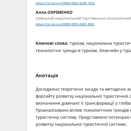
https://orcid.org/0000-0003-0249-1432
Алла ОХРІМЕНКО
Київський національний торговельно-економічний
https://orcid.org/0000-0003-0405-3081
Ключові слова:
туризм, національна туристич
техно­логічні тренди в туризмі, блокчейн у ту
Анотація
Досліджено теоретичні засади та методичні а
фор­сайту розвитку національної туристичної 
визначення домінант її трансформації у глоб
Проаналізовано вплив технологічних трендів 
туристичну систему. Представлено потенціал 
розвитку національної туристичної системи.