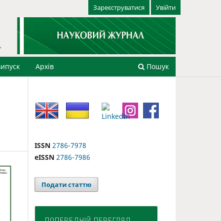
Зареєструватися
Увійти
ипуск
Архів
Пошук
ISSN
2786-7978
eISSN
2786-7986
Подати статтю
ПОПЕРЕДНІЙ ПЕРЕГЛЯД