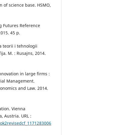
on of science base. HSMO,
ng Futures Reference
015. 45 р.
 teorii i tehnologii
a. M. : Rusajns, 2014.
novation in large firms :
trial Management.
Economics and Law. 2014.
tion. Vienna
, Austria. URL :
book2revisedcf_1171283006