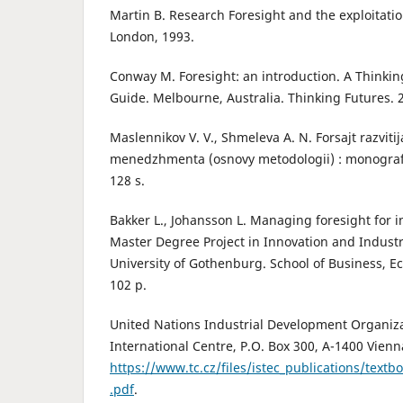
Martin B. Research Foresight and the exploitati
London, 1993.
Conway M. Foresight: an introduction. A Thinki
Guide. Melbourne, Australia. Thinking Futures. 2
Maslennikov V. V., Shmeleva A. N. Forsajt razvitija
menedzhmenta (osnovy metodologii) : monografij
128 s.
Bakker L., Johansson L. Managing foresight for in
Master Degree Project in Innovation and Indus
University of Gothenburg. School of Business, 
102 p.
United Nations Industrial Development Organiza
International Centre, P.O. Box 300, A-1400 Vienna
https://www.tc.cz/files/istec_publications/text
.pdf
.