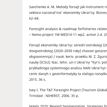
Savchenko A. M. Metody forsajt jak instrument 
sektora nacional’noi’ ekonomiky Ukrai’ny. Biznes
62–68.
Foresight analysis & roadmap forfisheries relate
– Nemo project 1M-MED14-11 wp2. action 2.4. 29
Forsajt ekonomiky Ukrai’ny: seredn’ostrokovyj (2
dovgostrokovyj (2020–2030 roky) chasovi goryzont
obgovorennja) / nauk. keriv. proektu M. Z. Zguro
nauky (ICSU); Nac. tehn. un-t Ukrai’ny "Kyi’v. poli
prykladnogo systemnogo analizu NAN Ukrai’nyi M
centr danyh z geoinformatyky ta stalogo rozvytku
2015. 36 s.
Ivey I. The T&T Foresight Project (Tourism Global
Trinidad : NIHERST, 2006. 35 р.
Hotels 2020: Beyond Segmentation. Strategies fo