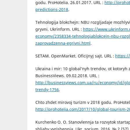
godu. ProHotelia. 26.01.2017. URL :
http://proho
predictions-2018
.
Tehnologija blokchejn: NBU rozgljadaje mozhlyv
gryvni. Ukrinform. URL :
https://www.ukrinform.
economy/2358334-tehnologiablokcejn-nbu-rozgl
zaprovadzenna-egrivni.html
.
SETAM. OpenMarket. Oficijnyj sajt. URL :
https:/
Ukraina i mir: 10 global’nyh trendov, ot kotoryh z
BusinessViews. 09.02.2018. URL :
http://businessviews.com.ua/ru/economy/id/gl
trendy-1756
.
Chto zhdet mirovoj turizm v 2018 godu. ProHoteli
http://prohotelia.com/2017/10/global-tourism-2
Kurchenko O. O. Stanovlennja ta rozvytok startap
shljahy vyrishennja. Ukr. socium. 2016. № 2 (57).