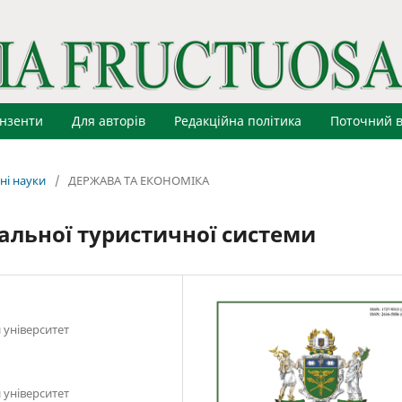
нзенти
Для авторів
Редакційна політика
Поточний в
ні науки
/
ДЕРЖАВА ТА ЕКОНОМІКА
альної туристичної системи
 університет
 університет