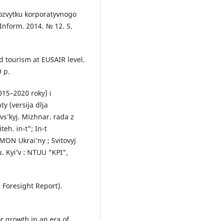
rozvytku korporatyvnogo
Inform. 2014. № 12. S.
d tourism at EUSAIR level.
 р.
015–2020 roky) i
y (versija dlja
vs’kyj. Mizhnar. rada z
teh. in-t"; In-t
ON Ukrai’ny ; Svitovyj
. Kyi’v : NTUU "KPI",
 Foresight Report).
r growth in an era of