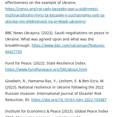
effectiveness on the example of Ukraine.
https://censs.org/rol-rady-bezpeky-oon-u-pidtrymtsi-
mizhnarodnoho-myru-ta-bezpeky-v-suchasnomu-sviti-ta-
otsinka-yiyi-efektyvnosti-na-prykladi-ukrayiny/
BBC News Ukrayina. (2023). Saudi negotiations on peace in
Ukraine. What was agreed upon and what was the
breakthrough.
https://www.bbc.com/ukrainian/features-
66427193
Fund for Peace. (2022). State Resilience Index.
https://www.fundforpeace.org/SRI/about.html
Goodwin, R., Hamama-Raz, Y., Leshem, E. & Ben-Ezra, M.
(2023). National resilience in Ukraine following the 2022
Russian invasion. International Journal of Disaster Risk
Reduction, 85.
https://doi.org/10.1016/j.ijdrr.2022.103487
Institute for Economics & Peace (2023). Global Peace Index