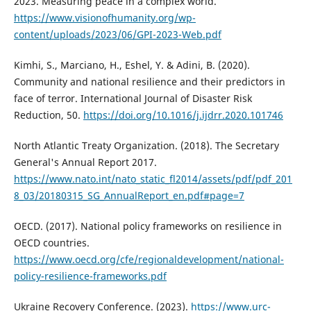
2023. Measuring peace in a complex world.
https://www.visionofhumanity.org/wp-
content/uploads/2023/06/GPI-2023-Web.pdf
Kimhi, S., Marciano, H., Eshel, Y. & Adini, B. (2020).
Community and national resilience and their predictors in
face of terror. International Journal of Disaster Risk
Reduction, 50.
https://doi.org/10.1016/j.ijdrr.2020.101746
North Atlantic Treaty Organization. (2018). The Secretary
General's Annual Report 2017.
https://www.nato.int/nato_static_fl2014/assets/pdf/pdf_201
8_03/20180315_SG_AnnualReport_en.pdf#page=7
OECD. (2017). National policy frameworks on resilience in
OECD countries.
https://www.oecd.org/cfe/regionaldevelopment/national-
policy-resilience-frameworks.pdf
Ukraine Recovery Conference. (2023).
https://www.urc-