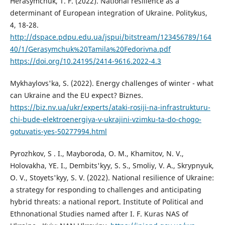
Herasymchuk, T. F. (2022). National resilience as a
determinant of European integration of Ukraine. Politykus,
4, 18-28.
http://dspace.pdpu.edu.ua/jspui/bitstream/123456789/164
40/1/Gerasymchuk%20Tamila%20Fedorivna.pdf
https://doi.org/10.24195/2414-9616.2022-4.3
Mykhaylovs'ka, S. (2022). Energy challenges of winter - what
can Ukraine and the EU expect? Biznes.
https://biz.nv.ua/ukr/experts/ataki-rosiji-na-infrastrukturu-
chi-bude-elektroenergiya-v-ukrajini-vzimku-ta-do-chogo-
gotuvatis-yes-50277994.html
Pyrozhkov, S . I., Mayboroda, O. M., Khamitov, N. V.,
Holovakha, YE. I., Dembits'kyy, S. S., Smoliy, V. A., Skrypnyuk,
O. V., Stoyets'kyy, S. V. (2022). National resilience of Ukraine:
a strategy for responding to challenges and anticipating
hybrid threats: a national report. Institute of Political and
Ethnonational Studies named after I. F. Kuras NAS of