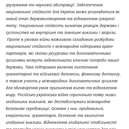
групування та наукової абстракції. Забезпечення
національної стій­кос­ті для України може розглядатися як
новий етап державотворення та віднов­лення суверені­
тету. Національна стійкість визначає реакцію держави і
суспільства на внутрішні та зовнішні виклики і загрози.
Проте в умовах війни важливою складовою розбудови
національної стійкості є міжна­родна підтримка країн-
партнерів, які своїми ресурсами та диплома­тичними
зусиллями мо­жуть задовольнити ключові потреби нашої
держави. Така під­тримка включає постачання
гуманітарної та військової допомоги, фінан­сову допомогу,
а також участь у міжнародних диплома­тичних зусиллях
для обговорення умов припинення вогню та відновлення
миру. Росій­сь­ко-українська війна спричинила появу низки
глобальних викликів, які дестабі­лізували міжна­родне
безпекове середо­вище. Основні з них:
продовольчі,
енергетич­ні, гуманітарні, безпе­кові та екологічні
глобальні виклики. Віднов­лення глобальної стабільності