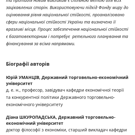
та проти­дія новим викликам є спільною метою для всіх
зацікавлених сторін. Використовуючи підхід Фонду миру до
оцінювання рівня націо­нальної стійкості, проаналізовано
сфери націо­нальної стійкос­ті України та визначено її
вразливі місця. Процес забезпечення національ­ної стій­кості
є багатовекторним і потребує
ретель­ного планування та
фінансування за всіма напрямами.
Біографії авторів
Юрій УМАНЦІВ,
Державний торговельно-економічний
університет
д. е. н., професор, завідувач кафедри економічної теорії
та конкурентної політики Державного торговельно-
економічного університету
Діана ШКУРОПАДСЬКА,
Державний торговельно-
економічний університет
доктор філософії з економіки, старший викладач кафедри