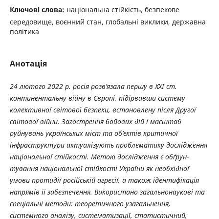
Ключові слова:
національна стійкість, безпекове
середовище, воєнний стан, глобальні виклики, державна
політика
Анотація
24 лютого 2022 р. росія розв’язала першу в XXI ст.
континентальну війну в Європі, підірвавши систему
колективної світової без­пеки, встановлену після Другої
світової війни. Загострення бойових дій і масштаб
руйнувань українських міст та об’єктів критичної
інфраструктури актуалізують проблематику дослідження
національної стійкості. Метою дослідження є обґрун­
тування національної стійкості України як необхідної
умови протидії російській агресії, а також ідентифіка­ція
напрямів її забез­печення.
Використано загальнонаукові та
спеціальні методи:
тео­ретич­ного узагаль­нення,
системного аналізу, систематизації, статистичний,