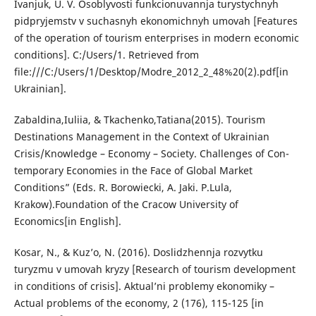
Ivanjuk, U. V. Osoblyvosti funkcionuvannja turystychnyh
pidpryjemstv v suchasnyh ekonomichnyh umovah [Features
of the operation of tourism enterprises in modern economic
conditions]. C:/Users/1. Retrieved from
file:///C:/Users/1/Desktop/Modre_2012_2_48%20(2).pdf[in
Ukrainian].
Zabaldina,Iuliia, & Tkachenko,Tatiana(2015). Tourism
Destinations Management in the Context of Ukrainian
Crisis/Knowledge – Economy – Society. Challenges of Con­
temporary Economies in the Face of Global Market
Conditions” (Eds. R. Borowiecki, A. Jaki. P.Lula,
Krakow).Foundation of the Cracow University of
Economics[in English].
Kosar, N., & Kuz’o, N. (2016). Doslidzhennja rozvytku
turyzmu v umovah kryzy [Research of tourism development
in conditions of crisis]. Aktual’ni problemy ekonomiky –
Actual problems of the economy, 2 (176), 115-125 [in