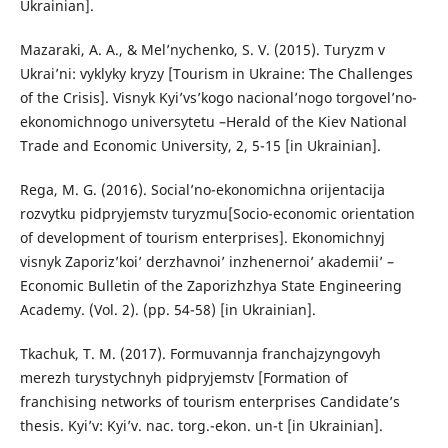
Ukrainian].
Mazaraki, A. A., & Mel’nychenko, S. V. (2015). Turyzm v
Ukrai’ni: vyklyky kryzy [Tourism in Ukraine: The Challenges
of the Crisis]. Visnyk Kyi’vs’kogo nacional’nogo torgovel’no-
ekonomichnogo universytetu –Herald of the Kiev National
Trade and Economic University, 2, 5-15 [in Ukrainian].
Rega, M. G. (2016). Social’no-ekonomichna orijentacija
rozvytku pidpryjemstv turyzmu[Socio-economic orientation
of development of tourism enterprises]. Ekonomichnyj
visnyk Zaporiz’koi’ derzhavnoi’ inzhenernoi’ akademii’ –
Economic Bulletin of the Zaporizhzhya State Engineering
Academy. (Vol. 2). (pp. 54-58) [in Ukrainian].
Tkachuk, T. M. (2017). Formuvannja franchajzyngovyh
merezh turystychnyh pidpry­jemstv [Formation of
franchising networks of tourism enterprises Candidate’s
thesis. Kyi’v: Kyi’v. nac. torg.-ekon. un-t [in Ukrainian].