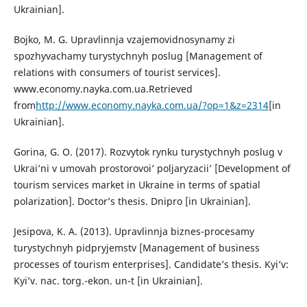
Ukrainian].
Bojko, M. G. Upravlinnja vzajemovidnosynamy zi
spozhyvachamy turystychnyh poslug [Management of
relations with consumers of tourist services].
www.economy.nayka.com.ua.Retrieved
from
http://www.economy.nayka.com.ua/?op=1&z=2314
[in
Ukrainian].
Gorina, G. O. (2017). Rozvytok rynku turystychnyh poslug v
Ukrai’ni v umovah prostorovoi’ poljaryzacii’ [Development of
tourism services market in Ukraine in terms of spatial
polarization]. Doctor’s thesis. Dnipro [in Ukrainian].
Jesipova, K. A. (2013). Upravlinnja biznes-procesamy
turystychnyh pidpryjemstv [Management of business
processes of tourism enterprises]. Candidate’s thesis. Kyi’v:
Kyi’v. nac. torg.-ekon. un-t [in Ukrainian].