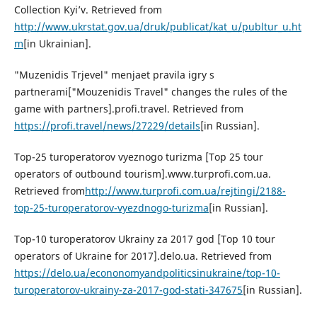
Collection Kyi’v. Retrieved from
http://www.ukrstat.gov.ua/druk/publicat/kat_u/publtur_u.ht
m
[in Ukrainian].
"Muzenidis Trjevel" menjaet pravila igry s
partnerami["Mouzenidis Travel" changes the rules of the
game with partners].profi.travel. Retrieved from
https://profi.travel/news/27229/details
[in Russian].
Top-25 turoperatorov vyeznogo turizma [Top 25 tour
operators of outbound tourism].www.turprofi.com.ua.
Retrieved from
http://www.turprofi.com.ua/rejtingi/2188-
top-25-turoperatorov-vyezdnogo-turizma
[in Russian].
Top-10 turoperatorov Ukrainy za 2017 god [Top 10 tour
operators of Ukraine for 2017].delo.ua. Retrieved from
https://delo.ua/econonomyandpoliticsinukraine/top-10-
turoperatorov-ukrainy-za-2017-god-stati-347675
[in Russian].