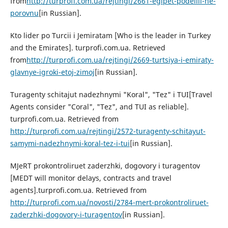
from
http://turprofi.com.ua/rejtingi/2661-egipet-podelili-ne-
porovnu
[in Russian].
Kto lider po Turcii i Jemiratam [Who is the leader in Turkey
and the Emirates]. turprofi.com.ua. Retrieved
from
http://turprofi.com.ua/rejtingi/2669-turtsiya-i-emiraty-
glavnye-igroki-etoj-zimoj
[in Russian].
Turagenty schitajut nadezhnymi "Koral", "Tez" i TUI[Travel
Agents consider "Coral", "Tez", and TUI as reliable].
turprofi.com.ua. Retrieved from
http://turprofi.com.ua/rejtingi/2572-turagenty-schitayut-
samymi-nadezhnymi-koral-tez-i-tui
[in Russian].
MJeRT prokontroliruet zaderzhki, dogovory i turagentov
[MEDT will monitor delays, contracts and travel
agents].turprofi.com.ua. Retrieved from
http://turprofi.com.ua/novosti/2784-mert-prokontroliruet-
zaderzhki-dogovory-i-turagentov
[in Russian].