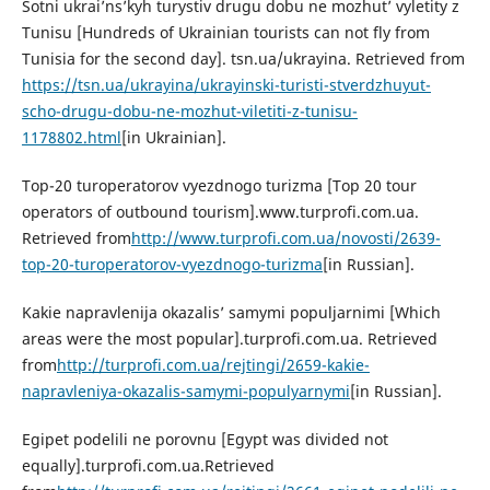
Sotni ukrai’ns’kyh turystiv drugu dobu ne mozhut’ vyletity z
Tunisu [Hundreds of Ukrainian tourists can not fly from
Tunisia for the second day]. tsn.ua/ukrayina. Retrieved from
https://tsn.ua/ukrayina/ukrayinski-turisti-stverdzhuyut-
scho-drugu-dobu-ne-mozhut-viletiti-z-tunisu-
1178802.html
[in Ukrainian].
Top-20 turoperatorov vyezdnogo turizma [Top 20 tour
operators of outbound tourism].www.turprofi.com.ua.
Retrieved from
http://www.turprofi.com.ua/novosti/2639-
top-20-turoperatorov-vyezdnogo-turizma
[in Russian].
Kakie napravlenija okazalis’ samymi populjarnimi [Which
areas were the most popular].turprofi.com.ua. Retrieved
from
http://turprofi.com.ua/rejtingi/2659-kakie-
napravleniya-okazalis-samymi-populyarnymi
[in Russian].
Egipet podelili ne porovnu [Egypt was divided not
equally].turprofi.com.ua.Retrieved