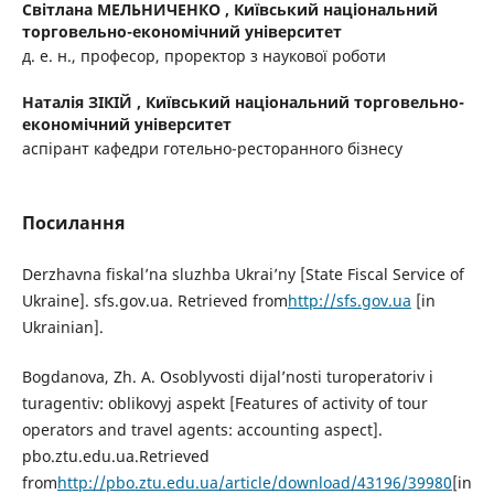
Світлана МЕЛЬНИЧЕНКО ,
Київський національний
торговельно-економічний університет
д. е. н., професор, проректор з наукової роботи
Наталія ЗІКІЙ ,
Київський національний торговельно-
економічний університет
аспірант кафедри готельно-ресторанного бізнесу
Посилання
Derzhavna fiskal’na sluzhba Ukrai’ny [State Fiscal Service of
Ukraine]. sfs.gov.ua. Retrieved from
http://sfs.gov.ua
[in
Ukrainian].
Bogdanova, Zh. A. Osoblyvosti dijal’nosti turoperatoriv i
turagentiv: oblikovyj aspekt [Features of activity of tour
operators and travel agents: accounting aspect].
pbo.ztu.edu.ua.Retrieved
from
http://pbo.ztu.edu.ua/article/download/43196/39980
[in