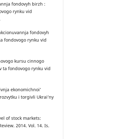
nnja fondovyh birzh :
dovogo rynku vid
.
nkcionuvannja fondovyh
 ta fondovogo rynku vid
hovogo kursu cinnogo
v ta fondovogo rynku vid
ivnja ekonomichnoi’
zvytku i torgivli Ukrai’ny
el of stock markets:
eview. 2014. Vol. 14. Is.