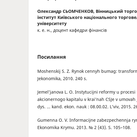
Олександр СЬОМЧЕНКОВ,
Вінницький торг
інститут Київського національного торгов
університету
к. е. н., доцент кафедри фінансів
Посилання
Moshenskij S. Z. Rynok cennyh bumag: transform
Jekonomika, 2010. 240 s.
Jemel’janova L. O. Instytucijni reformy u proces
akcionernogo kapitalu v krai’nah CSJe v umovah je
dys. ... kand. ekon. nauk : 08.00.02. L’viv, 2015. 2
Gumenna O. V. Informacijne zabezpechennja ryn
Ekonomika Krymu. 2013. № 2 (43). S. 105–108.