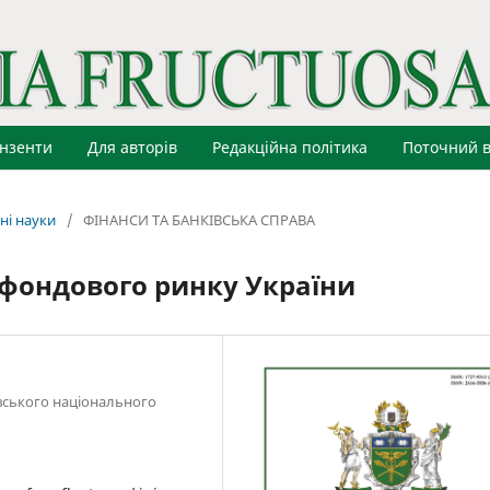
нзенти
Для авторів
Редакційна політика
Поточний в
ні науки
/
ФІНАНСИ ТА БАНКІВСЬКА СПРАВА
фондового ринку України
вського національного