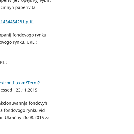
eriv. Jevropejs’kyj vybir:
 cinnyh paperiv ta
8/1434454281.pdf
.
ompanij fondovogo rynku
dovogo rynku. URL :
RL :
lexicon.ft.com/Term?
cessed : 23.11.2015.
nkcionuvannja fondovyh
 ta fondovogo rynku vid
i’ Ukrai’ny 26.08.2015 za