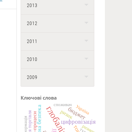
2013
2012
2011
2010
2009
Ключові слова
споживач
Україна
глобалізація
економічна безпека
бюджет
ризик
зовнішня торгівля
бізнес-процеси
інформація
цифровізація
ризики