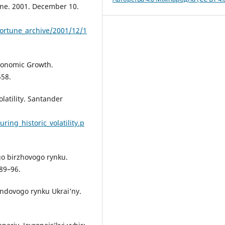
une. 2001. December 10.
fortune_archive/2001/12/1
Economic Growth.
558.
olatility. Santander
ng_historic_volatility.p
ogo birzhovogo rynku.
 89–96.
ondovogo rynku Ukrai’ny.