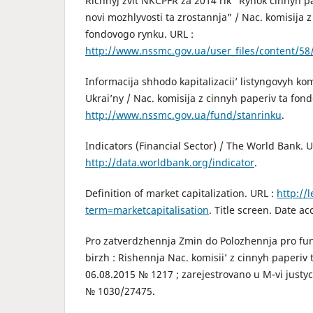
Richnyj zvit NKCPFR za 2014 rik "Rynok cinnyh pap
novi mozhlyvosti ta zrostannja" / Nac. komisija z
fondovogo rynku. URL :
http://www.nssmc.gov.ua/user_files/content/5
Informacija shhodo kapitalizacii’ listyngovyh k
Ukrai’ny / Nac. komisija z cinnyh paperiv ta fon
http://www.nssmc.gov.ua/fund/stanrinku
.
Indicators (Financial Sector) / The World Bank. U
http://data.worldbank.org/indicator
.
Definition of market capitalization. URL :
http://
term=marketcapitalisation
. Title screen. Date ac
Pro zatverdzhennja Zmin do Polozhennja pro fu
birzh : Rishennja Nac. komisii’ z cinnyh paperiv
06.08.2015 № 1217 ; zarejestrovano u M-vi justyci
№ 1030/27475.