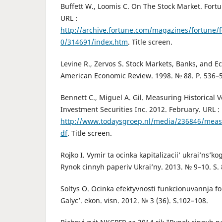
Buffett W., Loomis C. On The Stock Market. Fort
URL :
http://archive.fortune.com/magazines/fortune/
0/314691/index.htm
. Title screen.
Levine R., Zervos S. Stock Markets, Banks, and 
American Economic Review. 1998. № 88. P. 536–
Bennett C., Miguel A. Gil. Measuring Historical V
Investment Securities Inc. 2012. February. URL :
http://www.todaysgroep.nl/media/236846/measuri
df
. Title screen.
Rojko I. Vymir ta ocinka kapitalizacii’ ukrai’ns’k
Rynok cinnyh paperiv Ukrai’ny. 2013. № 9–10. S.
Soltys O. Ocinka efektyvnosti funkcionuvannja f
Galyc’. ekon. visn. 2012. № 3 (36). S.102–108.