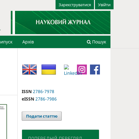
Зареєструватися
Увійти
ипуск
Архів
Пошук
ISSN
2786-7978
eISSN
2786-7986
Подати статтю
ПОПЕРЕДНІЙ ПЕРЕГЛЯД