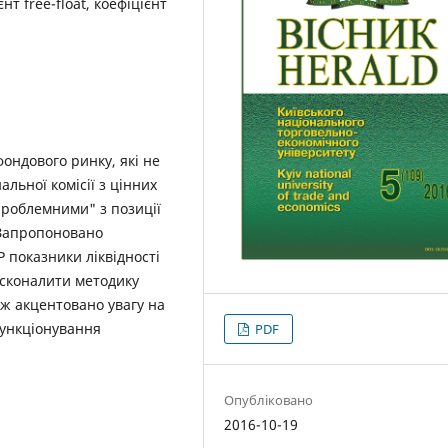
єнт free-float, коефіцієнт
ондового ринку, які не
альної комісії з цінних
проблемними" з позиції
 Запропоновано
Р показники ліквідності
осконалити методику
кож акцентовано увагу на
функціонування
PDF
Опубліковано
2016-10-19