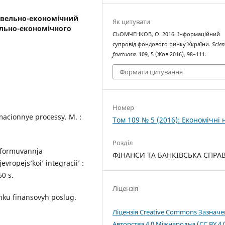
овельно-економічний
Як цитувати
ельно-економічного
СЬОМЧЕНКОВ, О. 2016. Інформаційний
супровід фондового ринку України.
Scien
fructuosa
. 109, 5 (Жов 2016), 98–111.
Формати цитування
Номер
acionnye processy. M. :
Том 109 № 5 (2016): Економічні 
Розділ
i formuvannja
ФІНАНСИ ТА БАНКІВСЬКА СПРА
vropejs’koi’ integracii’ :
60 s.
Ліцензія
ku finansovyh poslug.
Ліцензія Creative Commons Зазнач
Авторства 4.0 Міжнародна (CC BY 4.