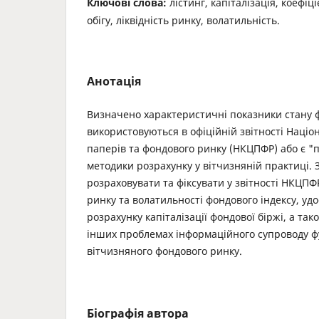
Ключові слова:
лістинг, капіталізація, коефіці
обігу, ліквідність ринку, волатильність.
Анотація
Визначено характеристичні показники стану ф
використовуються в офіційній звітності Націон
паперів та фондового ринку (НКЦПФР) або є "
методики розрахунку у вітчизняній практиці.
розраховувати та фіксувати у звітності НКЦПФ
ринку та волатильності фондового індексу, уд
розрахунку капіталізації фондової біржі, а та
інших проблемах інформаційного супроводу 
вітчизняного фондового ринку.
Біографія автора