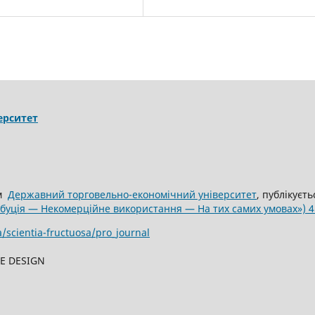
ерситет
ом
Державний торговельно-економічний університет
, публікуєт
ибуція — Некомерційне використання — На тих самих умовах») 4
a/scientia-fructuosa/pro_journal
TE DESIGN