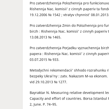
Pro zatverdzhennja Polozhennja pro funkcionuva
Rishennja Nac. komisii’ z cinnyh paperiv ta fon
19.12.2006 № 1542 ; vtratyv chynnist’ 08.01.2013
Pro zatverdzhennja Zmin do Polozhennja pro fu
birzh : Rishennja Nac. komisii’ z cinnyh paperiv
13.08.2013 № 1465.
Pro zatverdzhennja Porjadku vyznachennja birz
papera : Rishennja Nac. komisii’ z cinnyh paperi
03.07.2015 № 933.
Metodychni rekomendacii’ shhodo rozrahunku r
bezpeky Ukrai’ny : zatv. Nakazom M-va ekonom. ro
vid 29.10.2013 № 1277.
Bayraktar N. Measuring relative development lev
Capacity and effort of countries. Borsa Istanbul R
2, June. P. 74–95.