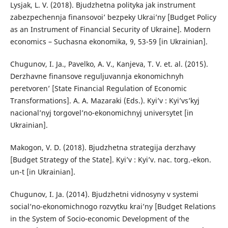
Lysjak, L. V. (2018). Bjudzhetna polityka jak instrument
zabezpechennja finan­sovoi’ bezpeky Ukrai’ny [Budget Policy
as an Instrument of Financial Security of Ukraine]. Modern
economics – Suchasna ekonomika, 9, 53-59 [in Ukrainian].
Chugunov, I. Ja., Pavelko, A. V., Kanjeva, T. V. et. al. (2015).
Derzhavne finansove reguljuvannja ekonomichnyh
peretvoren’ [State Financial Regula­tion of Economic
Transformations]. A. A. Mazaraki (Eds.). Kyi’v : Kyi’vs’kyj
nacional’nyj torgovel’no-ekonomichnyj universytet [in
Ukrainian].
Makogon, V. D. (2018). Bjudzhetna strategija derzhavy
[Budget Strategy of the State]. Kyi’v : Kyi’v. nac. torg.-ekon.
un-t [in Ukrainian].
Chugunov, I. Ja. (2014). Bjudzhetni vidnosyny v systemi
social’no-ekono­michnogo rozvytku krai’ny [Budget Relations
in the System of Socio-economic Development of the