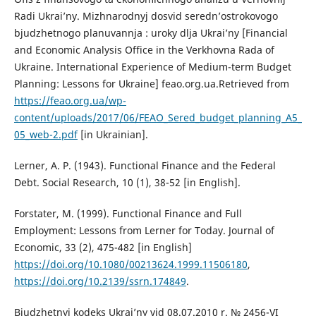
Radi Ukrai’ny. Mizhnarodnyj dosvid seredn’ostrokovogo
bjudzhetnogo planuvannja : uroky dlja Ukrai’ny [Financial
and Economic Analysis Office in the Verkhovna Rada of
Ukraine. International Experience of Medium-term Budget
Planning: Lessons for Ukraine] feao.org.ua.Retrieved from
https://feao.org.ua/wp-
content/uploads/2017/06/FEAO_Sered_budget_planning_A5_
05_web-2.pdf
[in Ukrainian].
Lerner, A. P. (1943). Functional Finance and the Federal
Debt. Social Research, 10 (1), 38-52 [in English].
Forstater, M. (1999). Functional Finance and Full
Employment: Lessons from Lerner for Today. Journal of
Economic, 33 (2), 475-482 [in English]
https://doi.org/10.1080/00213624.1999.11506180
,
https://doi.org/10.2139/ssrn.174849
.
Bjudzhetnyj kodeks Ukrai’ny vid 08.07.2010 r. № 2456-VI