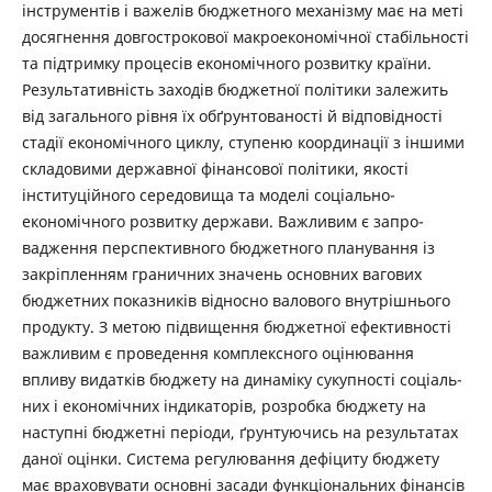
інстру­ментів і важелів бюджетного механізму має на меті
досягнення довгострокової макроекономічної стабільності
та підтримку процесів економічного розвитку країни.
Результативність заходів бюджетної політики залежить
від загального рівня їх обґрунтованості й відповідності
стадії економічного циклу, ступеню координації з іншими
складовими державної фінансової політики, якості
інституційного сере­довища та моделі соціально-
економічного розвитку держави. Важливим є запро­
вадження перспективного бюджетного планування із
закріпленням граничних зна­чень основних вагових
бюджетних показників відносно валового внутрішнього
продукту. З метою підвищення бюджетної ефективності
важливим є проведення комплексного оцінювання
впливу видатків бюджету на динаміку сукупності соціаль­
них і економічних індикаторів, розробка бюджету на
наступні бюджетні періоди, ґрунтуючись на результатах
даної оцінки. Система регулювання дефіциту бюд­жету
має враховувати основні засади функціональних фінансів