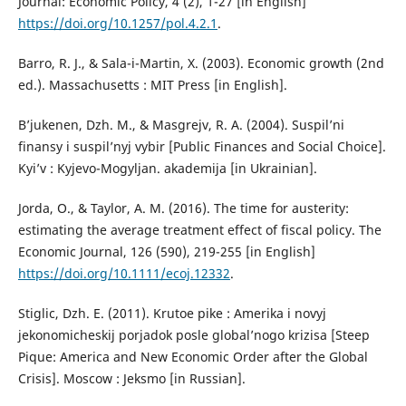
Journal: Economic Policy, 4 (2), 1-27 [in English]
https://doi.org/10.1257/pol.4.2.1
.
Barro, R. J., & Sala-i-Martin, X. (2003). Economic growth (2nd
ed.). Massa­chusetts : MIT Press [in English].
B’jukenen, Dzh. M., & Masgrejv, R. A. (2004). Suspil’ni
finansy i suspil’nyj vybir [Public Finances and Social Choice].
Kyi’v : Kyjevo-Mogyljan. akade­mija [in Ukrainian].
Jorda, O., & Taylor, A. M. (2016). The time for austerity:
estimating the average treatment effect of fiscal policy. The
Economic Journal, 126 (590), 219-255 [in English]
https://doi.org/10.1111/ecoj.12332
.
Stiglic, Dzh. E. (2011). Krutoe pike : Amerika i novyj
jekonomicheskij porjadok posle global’nogo krizisa [Steep
Pique: America and New Economic Order after the Global
Crisis]. Moscow : Jeksmo [in Russian].