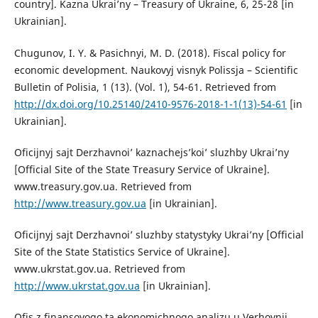
country]. Kazna Ukrai’ny – Treasury of Ukraine, 6, 25-28 [in
Ukrainian].
Chugunov, I. Y. & Pasichnyi, M. D. (2018). Fiscal policy for
economic develop­ment. Naukovyj visnyk Polissja – Scientific
Bulletin of Polisia, 1 (13). (Vol. 1), 54-61. Retrieved from
http://dx.doi.org/10.25140/2410-9576-2018-1-1(13)-54-61
[in
Ukrainian].
Oficijnyj sajt Derzhavnoi’ kaznachejs’koi’ sluzhby Ukrai’ny
[Official Site of the State Treasury Service of Ukraine].
www.treasury.gov.ua. Retrieved from
http://www.treasury.gov.ua
[in Ukrainian].
Oficijnyj sajt Derzhavnoi’ sluzhby statystyky Ukrai’ny [Official
Site of the State Statistics Service of Ukraine].
www.ukrstat.gov.ua. Retrieved from
http://www.ukrstat.gov.ua
[in Ukrainian].
Ofis z finansovogo ta ekonomichnogo analizu u Verhovnij