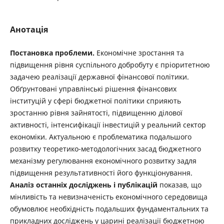
Анотація
Постановка проблеми.
Економічне зростання та
підвищення рівня суспіль­ного добробуту є пріоритетною
задачею реалізації державної фінансової політики.
Обґрунтовані управлінські рішення фінансових
інституцій у сфері бюджетної полі­тики сприяють
зростанню рівня зайнятості, підвищенню ділової
активності, інтен­сифікації інвестицій у реальний сектор
економіки. Актуальною є проблематика подальшого
розвитку теоретико-методологічних засад бюджетного
механізму регулю­вання економічного розвитку задля
підвищення результативності його функціонування.
Аналіз останніх досліджень і публікацій
показав, що
мінливість та невиз­наченість економічного середовища
обумовлює необхідність подальших фундамен­тальних та
прикладних досліджень у царині реалізації бюджетною