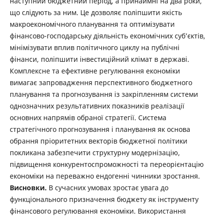
наступний бюджетний період, а принаймні на два роки,
що слідують за ним. Це дозволяє поліпшити якість
макроекономічного плану­вання та оптимізувати
фінансово-господарську діяльність економічних суб’єктів,
мінімізувати вплив політичного циклу на публічні
фінанси, поліпшити інвестиційний клімат в державі.
Комплексне та ефективне регулювання економіки
вимагає запровадження перспективного бюджетного
планування та прогнозування із закріпленням системи
однозначних результативних показників реалізації
основних напрямів обраної стра­тегії. Система
стратегічного прогнозування і планування як основа
обрання пріори­тетних векторів бюджетної політики
покликана забезпечити структурну модерніза­цію,
підвищення конкурентоспроможності та переорієнтацію
економіки на переважно ендогенні чинники зростання.
Висновки.
В сучасних умовах зростає увага до
функціонального призначення бюджету як інструменту
фінансового регулювання економіки. Використання