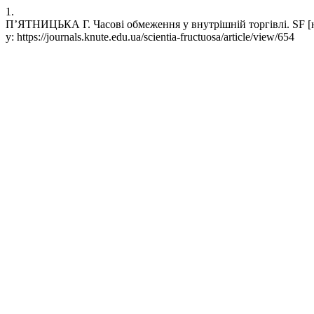
1.
П’ЯТНИЦЬКА Г. Часові обмеження у внутрішній торгівлі. SF [нте
у: https://journals.knute.edu.ua/scientia-fructuosa/article/view/654