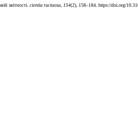
вій звітності.
cientia ructuosa
,
154
(2), 158–184. https://doi.org/10.